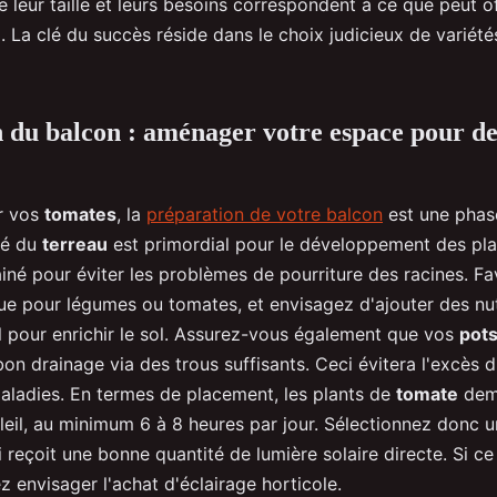
 leur taille et leurs besoins correspondent à ce que peut of
e
. La clé du succès réside dans le choix judicieux de variét
 du balcon : aménager votre espace pour de
r vos
tomates
, la
préparation de votre
balcon
est une phase
té du
terreau
est primordial pour le développement des plant
ainé pour éviter les problèmes de pourriture des racines. Fa
que pour légumes ou tomates, et envisagez d'ajouter des nu
 pour enrichir le sol. Assurez-vous également que vos
pot
on drainage via des trous suffisants. Ceci évitera l'excès d
maladies. En termes de placement, les plants de
tomate
dem
eil, au minimum 6 à 8 heures par jour. Sélectionnez donc 
 reçoit une bonne quantité de lumière solaire directe. Si ce 
 envisager l'achat d'éclairage horticole.