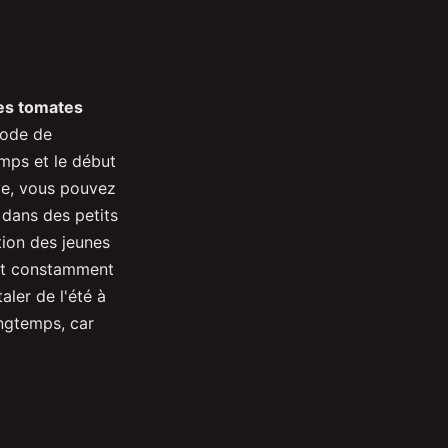
des tomates
iode de
emps et le début
ive, vous pouvez
t dans des petits
tion des jeunes
ent constamment
aler de l'été à
ngtemps, car