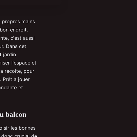
s propres mains
bon endroit.
nte, c'est aussi
ur. Dans cet
 jardin
iser l'espace et
a récolte, pour
. Prêt à jouer
bondante et
au balcon
oisir les bonnes
t donc crucial de