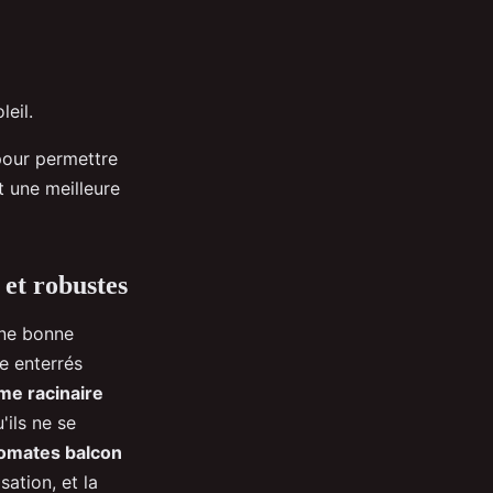
eil.
 pour permettre
t une meilleure
 et robustes
une bonne
re enterrés
me racinaire
'ils ne se
omates balcon
sation, et la