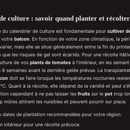
de culture : savoir quand planter et récolter
 du calendrier de culture est fondamentale pour
cultiver 
r votre
balcon
. En fonction de votre zone climatique, la pér
varier, mais elle se situe généralement entre la fin du print
is que les risques de gel sont écartés. Pour une récolte hât
ulture de vos
plants de tomates
à l'intérieur, en les seman
à 8 semaines avant la dernière gelée prévue. La transplanta
lcon
doit se faire lorsque les températures nocturnes rest
C. Quant à la récolte, elle dépend de la variété et peut s'ét
ntion cependant à ne pas laisser les
fruits
sur le
pot
trop lo
 mûres attirent les nuisibles et peuvent pourrir sur place.
s dates de plantation recommandées pour votre région.
n intérieur pour une récolte précoce.