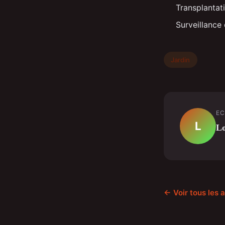
Transplantati
Surveillance 
Jardin
EC
L
L
← Voir tous les a