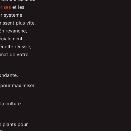
rises
et les
eur système
issent plus vite,
 En revanche,
pécialement
écolte réussie,
imat de votre
bondante.
pour maximiser
la culture
s plants pour