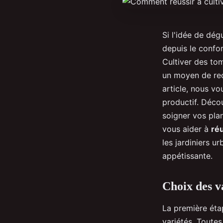
Si l'idée de dé
depuis le confo
Cultiver des tom
un moyen de rec
article, nous v
productif. Décou
soigner vos pla
vous aider à
réu
les jardiniers u
appétissante.
Choix des v
La première ét
variétés. Toutes