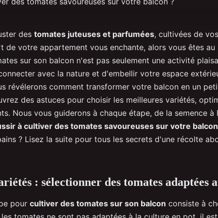
guster des
tomates juteuses et parfumées
, cultivées de vo
rt de votre appartement vous enchante, alors vous êtes au 
ates sur son balcon n'est pas seulement une activité plaisa
onnecter avec la nature et d'embellir votre espace extérie
ous révélerons comment transformer votre balcon en un petit
vrez des astuces pour choisir les meilleures variétés, optim
nts. Nous vous guiderons à chaque étape, de la semence à l
ssir à cultiver des tomates savoureuses sur votre balcon
rbains ? Lisez la suite pour tous les secrets d'une récolte a
ariétés : sélectionner des tomates adaptées 
ape pour
cultiver des tomates sur son balcon
consiste à ch
 les tomates ne sont pas adaptées à la culture en pot, il es