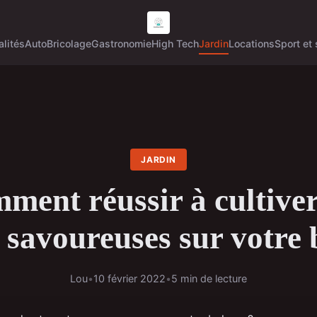
alités
Auto
Bricolage
Gastronomie
High Tech
Jardin
Locations
Sport et 
JARDIN
ment réussir à cultiver
 savoureuses sur votre 
Lou
•
10 février 2022
•
5 min de lecture