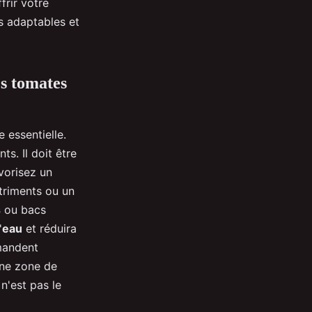
frir votre
és adaptables et
s tomates
 essentielle.
s. Il doit être
vorisez un
triments ou un
s
ou bacs
'
eau
et réduira
andent
une zone de
n'est pas le