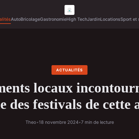
alités
Auto
Bricolage
Gastronomie
High Tech
Jardin
Locations
Sport et 
ACTUALITÉS
ents locaux incontourn
 des festivals de cette
Theo
•
18 novembre 2024
•
7 min de lecture