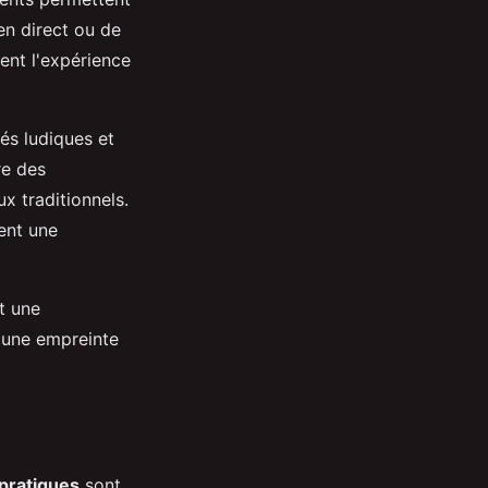
en direct ou de
ent l'expérience
és ludiques et
re des
x traditionnels.
ent une
t une
 une empreinte
pratiques
sont