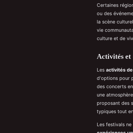
Certaines régio
ou des événeme
la scène culture
vie communautair
culture et de v
Activités et
Les
activités de
d'options pour p
des concerts en 
une atmosphère
proposant des s
typiques tout e
Les festivals ne 
expériences un