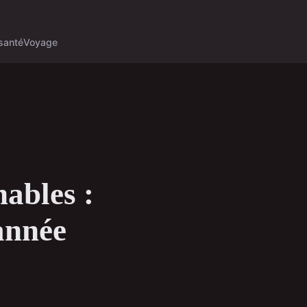
santé
Voyage
ables :
 année