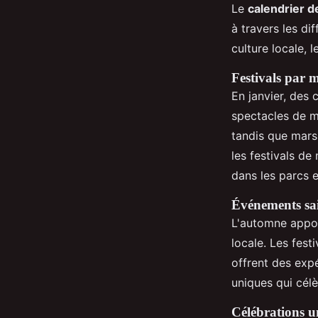
Le
calendrier d
à travers les di
culture locale, l
Festivals par m
En janvier, des 
spectacles de m
tandis que mars 
les festivals de
dans les parcs e
Événements sa
L'automne appor
locale. Les fest
offrent des exp
uniques qui célè
Célébrations u