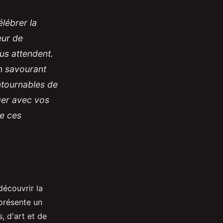
élébrer la
eur de
us attendent.
n savourant
ontournables de
ger avec vos
de ces
écouvrir la
eprésente un
 d'art et de