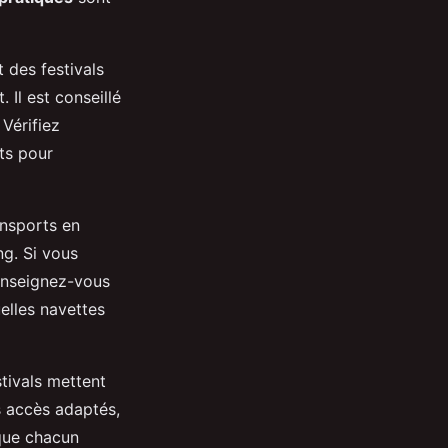
t des festivals
 Il est conseillé
 Vérifiez
its pour
ansports en
ng. Si vous
Renseignez-vous
uelles navettes
tivals mettent
s accès adaptés,
que chacun