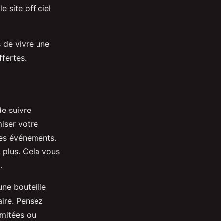
e site officiel
s de vivre une
ffertes.
de suivre
iser votre
des événements.
e plus. Cela vous
.
une bouteille
aire. Pensez
imitées ou