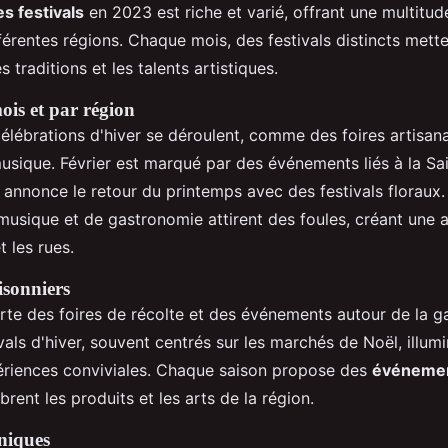
es festivals
en 2023 est riche et varié, offrant une multitu
fférentes régions. Chaque mois, des festivals distincts mett
es traditions et les talents artistiques.
ois et par région
célébrations d'hiver se déroulent, comme des foires artisan
usique. Février est marqué par des événements liés à la Sai
annonce le retour du printemps avec des festivals floraux. 
 musique et de gastronomie attirent des foules, créant une 
t les rues.
isonniers
te des foires de récolte et des événements autour de la 
ivals d'hiver, souvent centrés sur les marchés de Noël, illumin
ériences conviviales. Chaque saison propose des
événemen
brent les produits et les arts de la région.
niques