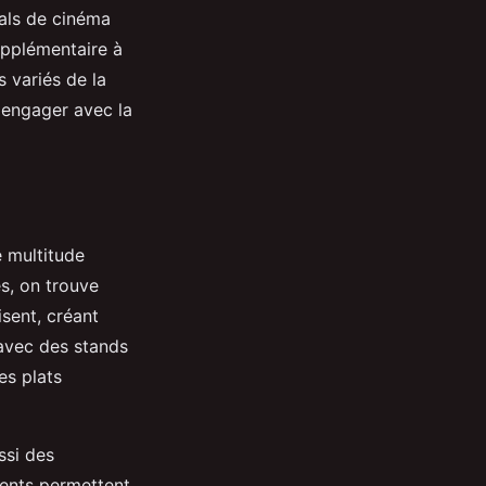
vals de cinéma
pplémentaire à
s variés de la
s'engager avec la
e multitude
s, on trouve
isent, créant
 avec des stands
es plats
ussi des
ments permettent