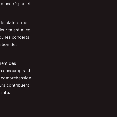
 d'une région et
 de plateforme
leur talent avec
ou les concerts
ation des
irent des
En encourageant
re compréhension
eurs contribuent
sante.