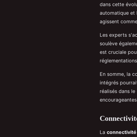
dans cette évolu
automatique et l
agissent comme d
Les experts s'ac
soulève égaleme
est cruciale pou
réglementations 
En somme, la c
intégrés pourra
réalisés dans l
encourageantes p
Connectivité
La
connectivité