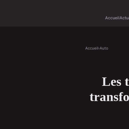
Accueil
Actu
Accueil
›
Auto
Les 
transf