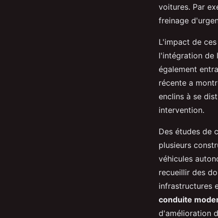
voitures. Par ex
freinage d'urge
L'impact de ces
l'intégration de
également entr
récente a montr
enclins à se dis
intervention.
Des études de c
plusieurs const
véhicules auton
recueillir des d
infrastructures e
conduite mode
d'amélioration d