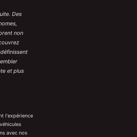
uite. Des
onomes,
iorent non
écouvrez
définissent
sembler
te et plus
t l'expérience
véhicules
ons avec nos