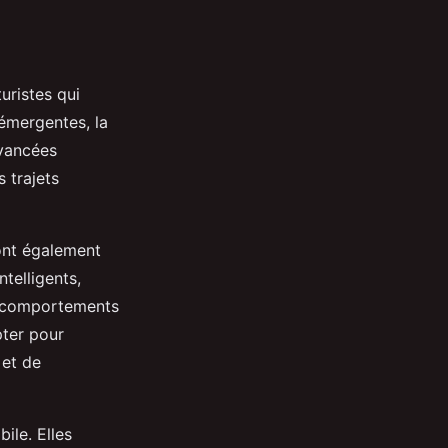
uristes qui
émergentes, la
avancées
 trajets
sont également
telligents,
es comportements
pter pour
 et de
ile. Elles