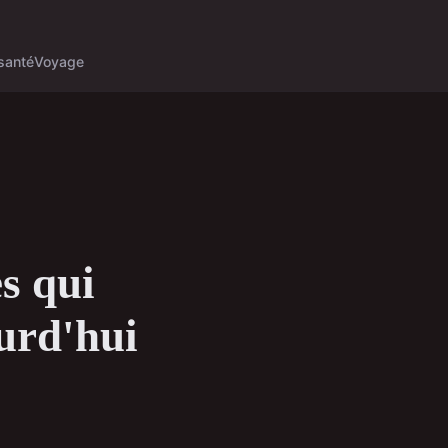
santé
Voyage
s qui
urd'hui