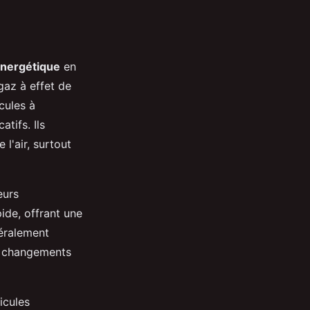
énergétique
en
gaz à effet de
cules à
tifs. Ils
l'air, surtout
eurs
ide, offrant une
néralement
de changements
icules