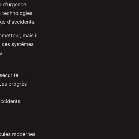
ge d'urgence
s technologies
ue d'accidents.
metteur, mais il
s ces systèmes
s
sécurité
 Les progrès
s
accidents.
cules modernes.