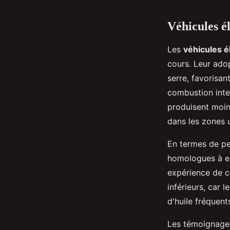
Véhicules él
Les
véhicules é
cours. Leur ado
serre, favorisan
combustion inter
produisent moins
dans les zones 
En termes de pe
homologues à es
expérience de c
inférieurs, car
d'huile fréquent
Les témoignages