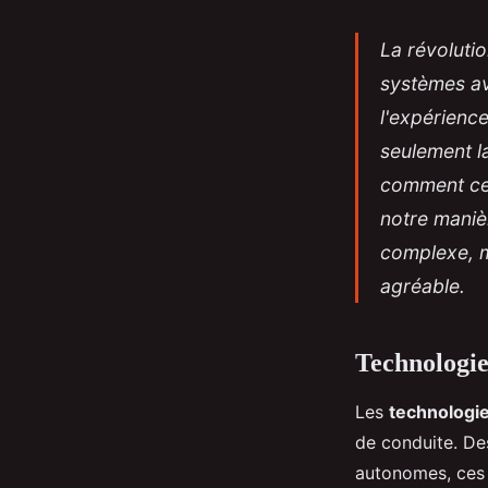
La révoluti
systèmes av
l'expérienc
seulement la
comment ces
notre maniè
complexe, ma
agréable.
Technologie
Les
technologi
de conduite. De
autonomes, ce