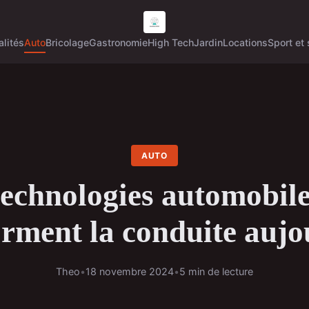
alités
Auto
Bricolage
Gastronomie
High Tech
Jardin
Locations
Sport et 
AUTO
technologies automobile
orment la conduite aujo
Theo
•
18 novembre 2024
•
5 min de lecture