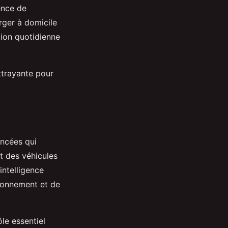
ence de
arger à domicile
tion quotidienne
ttrayante pour
ancées qui
nt des véhicules
intelligence
ironnement et de
le essentiel